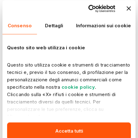
dati corrispondente a quello sancito dalla normativa
europea.
Consenso
Dettagli
Informazioni sui cookie
9. Con quali modalità saranno trattati i dati
personali?
I dati personali saranno trattati mediante l’impiego di misure
Questo sito web utilizza i cookie
idonee per la sicurezza e la riservatezza dei dati medesimi
adottate dal Titolare del trattamento. Il trattamento potrà
Questo sito utilizza cookie e strumenti di tracciamento 
avvenire mediante:
tecnici e, previo il tuo consenso, di profilazione per la 
personalizzazione degli annunci commerciali come 
comunicazioni elettroniche effettuate mediante posta
specificato nella nostra 
cookie policy
.
elettronica, messaggi del tipo Sms (Short Message
Cliccando sulla «X» rifiuti i cookie e strumenti di 
Service), messaggi di tipo istantaneo quali Whatsapp o
tracciamento diversi da quelli tecnici. Per 
messaggi tramite chatbox;
personalizzare le tue preferenze, clicca su 
"Personalizza".
l'impiego del telefono.
Accetta tutti
10. Quali sono i diritti dell’Utente?