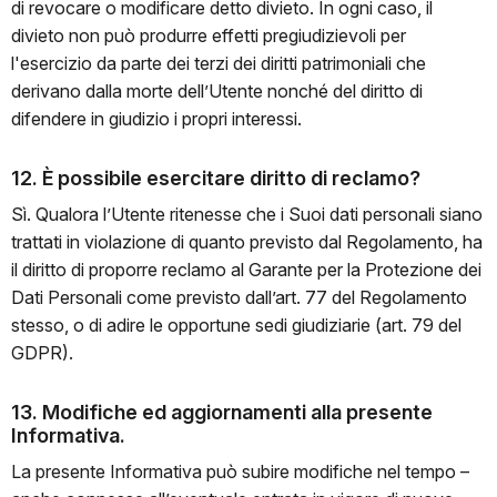
di revocare o modificare detto divieto. In ogni caso, il
divieto non può produrre effetti pregiudizievoli per
l'esercizio da parte dei terzi dei diritti patrimoniali che
derivano dalla morte dell’Utente nonché del diritto di
difendere in giudizio i propri interessi.
12. È possibile esercitare diritto di reclamo?
Sì. Qualora l’Utente ritenesse che i Suoi dati personali siano
trattati in violazione di quanto previsto dal Regolamento, ha
il diritto di proporre reclamo al Garante per la Protezione dei
Dati Personali come previsto dall’art. 77 del Regolamento
stesso, o di adire le opportune sedi giudiziarie (art. 79 del
GDPR).
13. Modifiche ed aggiornamenti alla presente
Informativa.
La presente Informativa può subire modifiche nel tempo –