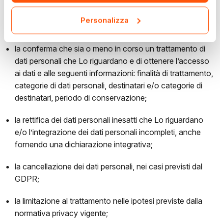
L’Utente può esercitare i diritti previsti in Suo favore dal
Personalizza
GDPR ed in particolare ottenere:
la conferma che sia o meno in corso un trattamento di
dati personali che Lo riguardano e di ottenere l’accesso
ai dati e alle seguenti informazioni: finalità di trattamento,
categorie di dati personali, destinatari e/o categorie di
destinatari, periodo di conservazione;
la rettifica dei dati personali inesatti che Lo riguardano
e/o l’integrazione dei dati personali incompleti, anche
fornendo una dichiarazione integrativa;
la cancellazione dei dati personali, nei casi previsti dal
GDPR;
la limitazione al trattamento nelle ipotesi previste dalla
normativa privacy vigente;