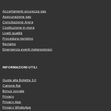
Accertamenti sicurezza gas
Assicurazione gas
Conciliazione Arera
Costituzione in mora
Livelli qualità
Procedura ripristino
Reclamo
Emergenza eventi metereologici
INFORMAZIONI UTILI
Guida alla Bolletta 3.0
Canone Rai
Bonus sociale
Privacy
Privacy App
Privacy WhatsApp