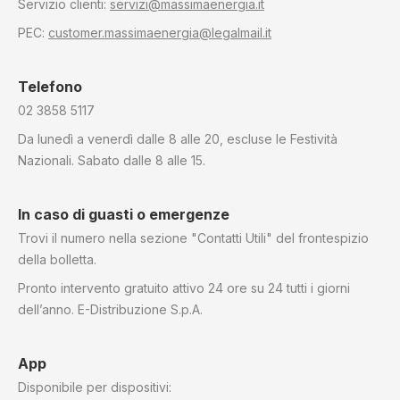
Servizio clienti:
servizi@massimaenergia.it
PEC:
customer.massimaenergia@legalmail.it
Telefono
02 3858 5117
Da lunedì a venerdì dalle 8 alle 20, escluse le Festività
Nazionali. Sabato dalle 8 alle 15.
In caso di guasti o emergenze
Trovi il numero nella sezione "Contatti Utili" del frontespizio
della bolletta.
Pronto intervento gratuito attivo 24 ore su 24 tutti i giorni
dell’anno. E-Distribuzione S.p.A.
App
Disponibile per dispositivi: