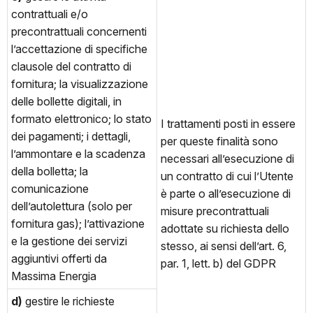
contrattuali e/o
precontrattuali concernenti
l’accettazione di specifiche
clausole del contratto di
fornitura; la visualizzazione
delle bollette digitali, in
formato elettronico; lo stato
I trattamenti posti in essere
dei pagamenti; i dettagli,
per queste finalità sono
l’ammontare e la scadenza
necessari all’esecuzione di
della bolletta; la
un contratto di cui l’Utente
comunicazione
è parte o all’esecuzione di
dell’autolettura (solo per
misure precontrattuali
fornitura gas); l’attivazione
adottate su richiesta dello
e la gestione dei servizi
stesso, ai sensi dell’art. 6,
aggiuntivi offerti da
par. 1, lett. b) del GDPR
Massima Energia
d)
gestire le richieste