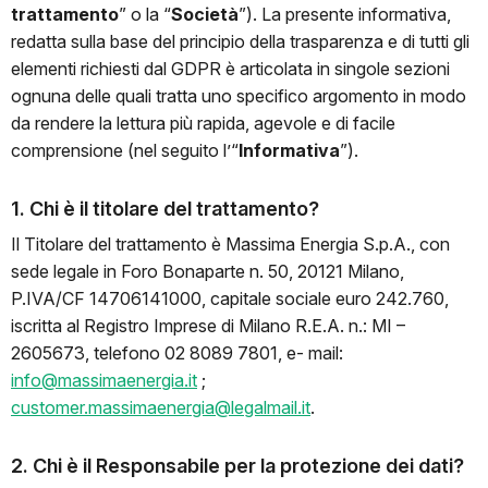
trattamento
” o la “
Società
”). La presente informativa,
redatta sulla base del principio della trasparenza e di tutti gli
elementi richiesti dal GDPR è articolata in singole sezioni
ognuna delle quali tratta uno specifico argomento in modo
da rendere la lettura più rapida, agevole e di facile
comprensione (nel seguito l’“
Informativa
”).
1. Chi è il titolare del trattamento?
Il Titolare del trattamento è Massima Energia S.p.A., con
sede legale in Foro Bonaparte n. 50, 20121 Milano,
P.IVA/CF 14706141000, capitale sociale euro 242.760,
iscritta al Registro Imprese di Milano R.E.A. n.: MI –
2605673, telefono 02 8089 7801, e- mail:
info@massimaenergia.it
;
customer.massimaenergia@legalmail.it
.
2. Chi è il Responsabile per la protezione dei dati?