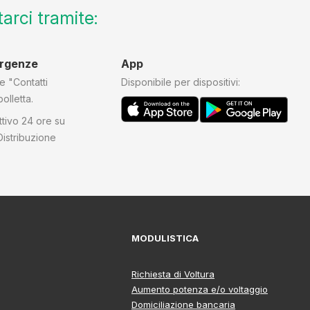
arci tramite:
ergenze
App
e "Contatti
Disponibile per dispositivi:
bolletta.
ttivo 24 ore su
-Distribuzione
MODULISTICA
Richiesta di Voltura
Aumento potenza e/o voltaggio
Domiciliazione bancaria