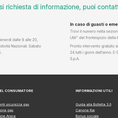
i richiesta di informazione, puoi contatt
In caso di guasti o em
Trovi il numero nella sezion
Utili" del frontespizio della 
enerdì dalle 8 alle 20,
stività Nazionali. Sabato
Pronto intervento gratuito a
5.
24 tutti i giorni dell’anno. E
S.p.A.
 DEL CONSUMATORE
INFORMAZIONI UTILI
nti sicurezza gas
Guida alla Bolletta 3.0
ione gas
Canone Rai
ione Arera
Bonus sociale