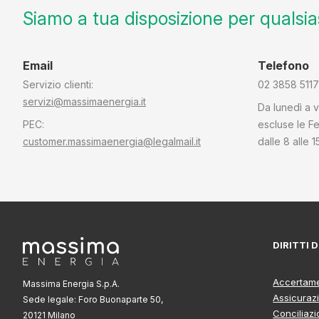
Siamo a tua disposizione per qualsias
Email
Telefono
Servizio clienti:
02 3858 5117
servizi@massimaenergia.it
Da lunedì a v
PEC:
escluse le Fe
customer.massimaenergia@legalmail.it
dalle 8 alle 1
DIRITTI
Accertame
Massima Energia S.p.A.
Assicuraz
Sede legale: Foro Buonaparte 50,
Conciliaz
20121 Milano