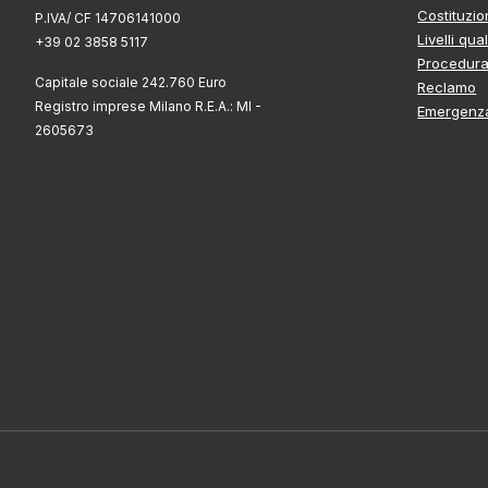
Costituzio
P.IVA/ CF 14706141000
Livelli qual
+39 02 3858 5117
Procedura 
Capitale sociale 242.760 Euro
Reclamo
Registro imprese Milano R.E.A.: MI -
Emergenza
2605673