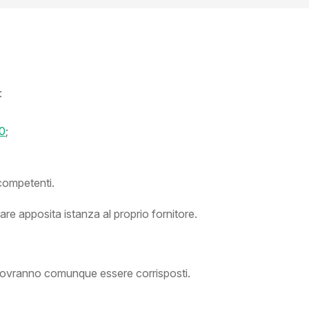
:
80
;
competenti.
are apposita istanza al proprio fornitore.
i dovranno comunque essere corrisposti.