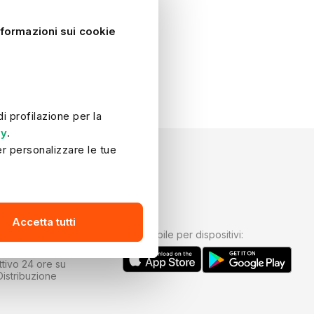
nformazioni sui cookie
 profilazione per la 
cy
.
r personalizzare le tue 
arci tramite:
ergenze
App
Accetta tutti
e "Contatti
Disponibile per dispositivi:
bolletta.
ttivo 24 ore su
-Distribuzione