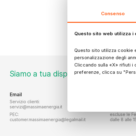
Consenso
Questo sito web utilizza i
Questo sito utilizza cookie e
personalizzazione degli ann
Cliccando sulla «X» rifiuti i
Siamo a tua disposizione per qualsias
preferenze, clicca su "Pers
Email
Telefono
Servizio clienti:
02 3858 5117
servizi@massimaenergia.it
Da lunedì a v
PEC:
escluse le Fe
customer.massimaenergia@legalmail.it
dalle 8 alle 1