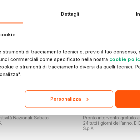
permane il requisito della fornitura attiva con la stessa intestazione contrattuale. In
caso di cessazione o voltura delle forniture energetiche, l’offerta mobile passerà
automaticamente al piano standard da 7,79 € al mese.
Dettagli
I
 cookie
 strumenti di tracciamento tecnici e, previo il tuo consenso, di
unci commerciali come specificato nella nostra 
cookie poli
 cookie e strumenti di tracciamento diversi da quelli tecnici. Pe
i richiesta di informazione, puoi contatt
onalizza".
In caso di guasti o em
Personalizza
Trovi il numero nella sezion
Utili" del frontespizio della 
enerdì dalle 8 alle 20,
stività Nazionali. Sabato
Pronto intervento gratuito a
5.
24 tutti i giorni dell’anno. E
S.p.A.