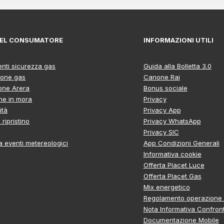
 DEL CONSUMATORE
INFORMAZIONI UTILI
nti sicurezza gas
Guida alla Bolletta 3.0
ione gas
Canone Rai
ione Arera
Bonus sociale
ne in mora
Privacy
ità
Privacy App
ripristino
Privacy WhatsApp
Privacy SIC
 eventi metereologici
App Condizioni Generali
Informativa cookie
Offerta Placet Luce
Offerta Placet Gas
Mix energetico
Regolamento operazione 
Nota Informativa Confron
Documentazione Mobile