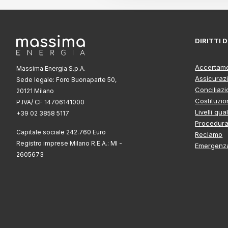
DIRITTI
Accertame
Massima Energia S.p.A.
Assicuraz
Sede legale: Foro Buonaparte 50,
Conciliaz
20121 Milano
Costituzio
P.IVA/ CF 14706141000
Livelli qual
+39 02 3858 5117
Procedura 
Capitale sociale 242.760 Euro
Reclamo
Registro imprese Milano R.E.A.: MI -
Emergenza
2605673