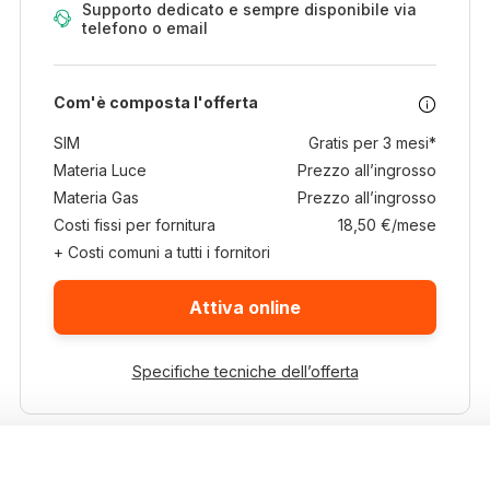
Supporto dedicato e sempre disponibile via
telefono o email
Com'è composta l'offerta
SIM
Gratis per 3 mesi*
Materia Luce
Prezzo all’ingrosso
Materia Gas
Prezzo all’ingrosso
Costi fissi per fornitura
18,50 €/mese
+ Costi comuni a tutti i fornitori
Attiva online
Specifiche tecniche dell’offerta
* La SIM è gratuita per i primi 3 mesi, dopodiché si applica il costo mensile
promozionale di 4,79 €, valido solo se sei intestatario attivo di almeno una fornitura
di luce e/o gas con Massima Energia. Il prezzo promozionale è garantito a tempo
indeterminato, salvo modifiche normative o regolamentari, e resta valido fintanto che